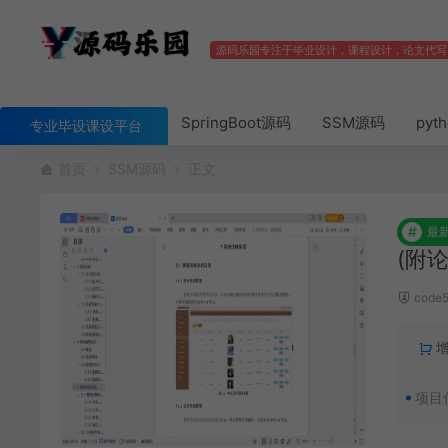
源码乐园专注于毕业设计，课程设计，论文代写
SpringBoot源码
SSM源码
pyt
专业毕设课设平台
首页
SSM源码
正文
#
最
(附论
code
项目