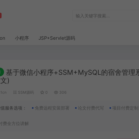
hon
小程序
JSP+Servlet源码
基于微信小程序+SSM+MySQL的宿舍管理
新
文)
51cn
SSM源码
0
306
增值服务选项：
免费远程安装部署
论文付费代写
项目付费定制
付费全方位讲解