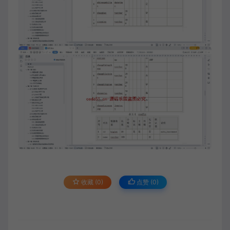
收藏 (0)
点赞 (
0
)