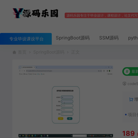
源码乐园专注于毕业设计，课程设计，论文代写
SpringBoot源码
SSM源码
pyt
专业毕设课设平台
首页
SpringBoot源码
正文
#
最
code
项目
189