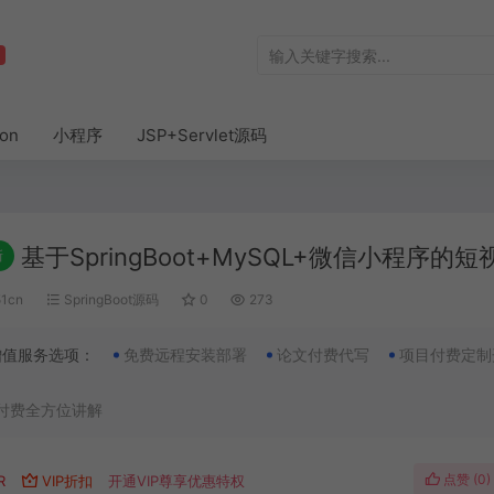
hon
小程序
JSP+Servlet源码
基于SpringBoot+MySQL+微信小程序的
新
51cn
SpringBoot源码
0
273
增值服务选项：
免费远程安装部署
论文付费代写
项目付费定制
付费全方位讲解
点赞 (
0
)
R
VIP折扣
开通VIP尊享优惠特权