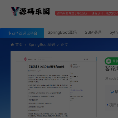
源码乐园专注于毕业设计，课程设计，论文代写
SpringBoot源码
SSM源码
pyt
专业毕设课设平台
首页
SpringBoot源码
正文
#
最
客论
code
项目