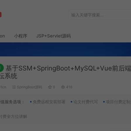
hon
小程序
JSP+Servlet源码
基于SSM+SpringBoot+MySQL+Vue前
新
坛系统
51cn
SpringBoot源码
0
416
增值服务选项：
免费远程安装部署
论文付费代写
项目付费定制
付费全方位讲解