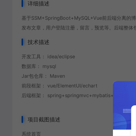
详细描述
基于SSM+SpringBoot+MySQL+Vue前后
发布文章，用户登陆注册，留言，预览等。后端整体
技术描述
开发工具： idea/eclipse
数据库： mysql
Jar包仓库： Maven
前段框架： vue/ElementUI/echart
后端框架： spring+springmvc+mybatis+springbo
项目截图描述
系统首页