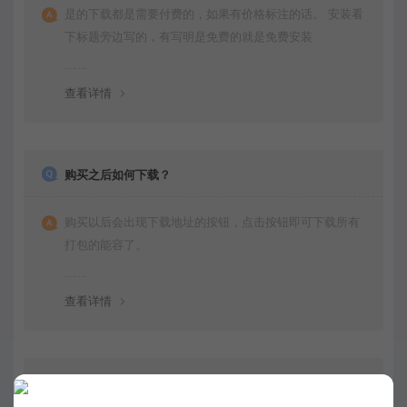
是的下载都是需要付费的，如果有价格标注的话。 安装看
下标题旁边写的，有写明是免费的就是免费安装
查看详情
购买之后如何下载？
购买以后会出现下载地址的按钮，点击按钮即可下载所有
打包的能容了。
查看详情
不会运行项目可以教我下吗？是否有运行文档呀？