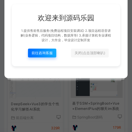
一般都是免费远程安装的，运行很简单，都是给你调试好
了的。有通用的调试运行文档可以参考下的。
欢迎来到源码乐园
1.提供售前售后服务(免费远程项目安装调试) 2.项目远程语音讲
查看详情
解(业务逻辑，代码项目结构，数据库等) 3.承接计算机专业课程
设计，大作业，毕业设计定制开发
前往咨询客服
关闭(点击顶部喇叭)
相关文章
基于SSM+SpringBoot+Vue
DeepSeek+Vue3的学生个性
+ElementPlus的聊天im系统
化学习解答AI系统
SpringBoot源码
前后端分离
179R
329R