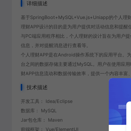
详细描述
基于SpringBoot+MySQL+Vue.js+Unia
理财APP设计的目的是为用户提供对活动信息和提醒
与PC端应用程序相比，个人理财的设计旨在为用户提
信息，并对提醒消息进行查看等。
个人理财APP是在Android操作系统下的应用平台
台之间的数据存储主要通过MySQL。用户在使用应用
财APP信息流动和数据传输效率，提供一个内容丰富
技术描述
开发工具： Idea/Eclipse
数据库： MySQL
Jar包仓库： Maven
前端框架： Vue/ElementUI