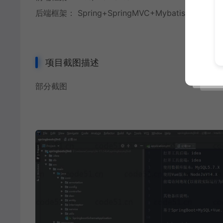
后端框架： Spring+SpringMVC+Mybatis+SpringB
项目截图描述
部分截图