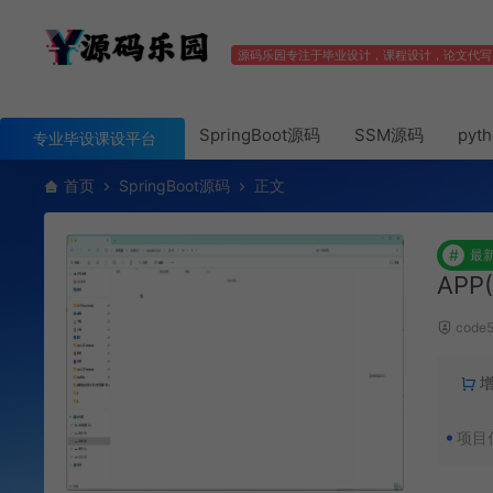
源码乐园专注于毕业设计，课程设计，论文代写
SpringBoot源码
SSM源码
pyt
专业毕设课设平台
首页
SpringBoot源码
正文
#
最
APP
code
项目