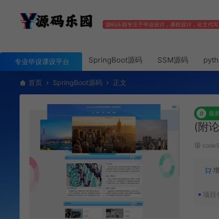
源码乐园专注于毕业设计，课程设计，论文代写
SpringBoot源码
SSM源码
pyt
专业毕设课设平台
首页
SpringBoot源码
正文
#
最
(附论
code
项目