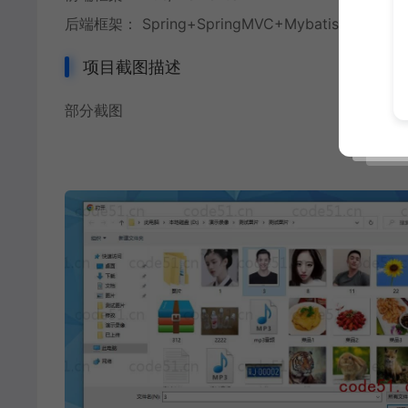
后端框架： Spring+SpringMVC+Mybatis+SpringB
项目截图描述
部分截图