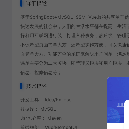
详细描述
基于SpringBoot+MySQL+SSM+Vue.js
快速发展的社会中，人们的生活水平都在提高，生活
择利用互联网进行线上打理各种事务，然后线上管理
不仅希望页面简单大方，还希望操作方便，可以快速
面简单大方、功能齐全的系统来解决用户问题，满足
课题主要分为二大模块：即管理员模块和用户模块，
信息、检修信息等；
技术描述
开发工具： Idea/Eclipse
数据库： MySQL
Jar包仓库： Maven
前端框架： Vue/ElementUI