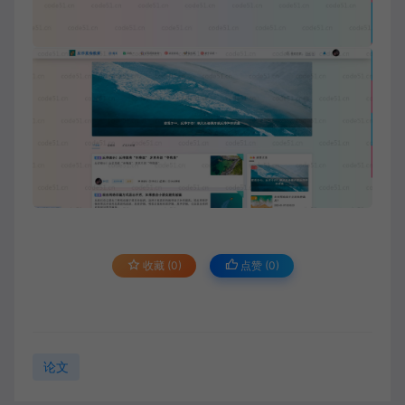
收藏 (0)
点赞 (
0
)
论文