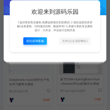
了的。有通用的调试运行文档可以参考下的。
欢迎来到源码乐园
查看详情
1.提供售前售后服务(免费远程项目安装调试) 2.项目远程语音讲
解(业务逻辑，代码项目结构，数据库等) 3.承接计算机专业课程
设计，大作业，毕业设计定制开发
前往咨询客服
关闭(点击顶部喇叭)
相关文章
基于SSM+SpringBoot+Vue
DeepSeek+Vue3的学生个性
+ElementPlus的聊天im系统
化学习解答AI系统
SpringBoot源码
前后端分离
179R
329R