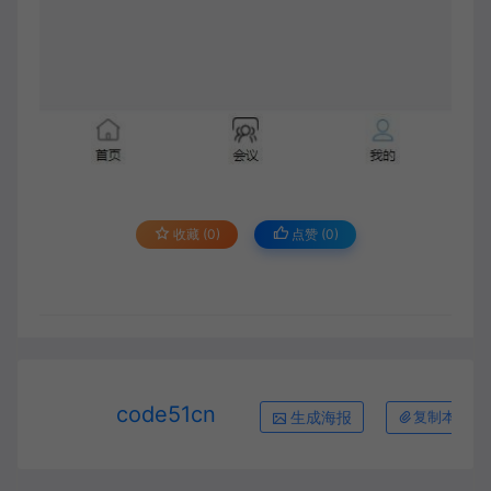
收藏 (0)
点赞 (
0
)
code51cn
生成海报
复制本文链