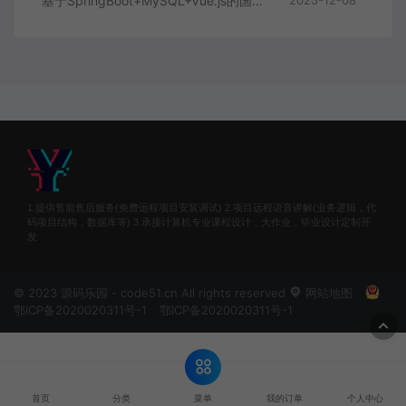
基于SpringBoot+MySQL+Vue.js的国风彩妆系统(附论文)
2025-12-08
1.提供售前售后服务(免费远程项目安装调试) 2.项目远程语音讲解(业务逻辑，代
码项目结构，数据库等) 3.承接计算机专业课程设计，大作业，毕业设计定制开
发
© 2023 源码乐园 - code51.cn All rights reserved
网站地图
鄂ICP备2020020311号-1
鄂ICP备2020020311号-1
菜单
首页
分类
我的订单
个人中心