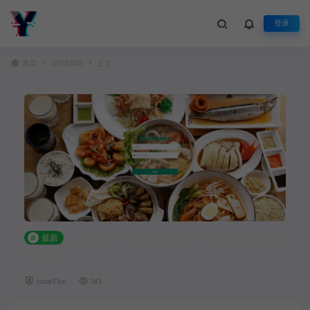
登录
首页
SSM源码
正文
基于微信小程序+SSM+MySQL的在线订餐系统
#
最新
(附论文)
code51cn
143